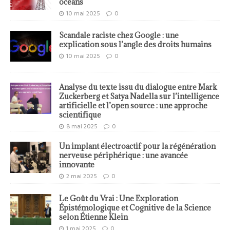
océans
10 mai 2025
0
Scandale raciste chez Google : une
explication sous l’angle des droits humains
10 mai 2025
0
Analyse du texte issu du dialogue entre Mark
Zuckerberg et Satya Nadella sur l’intelligence
artificielle et l’open source : une approche
scientifique
8 mai 2025
0
Un implant électroactif pour la régénération
nerveuse périphérique : une avancée
innovante
2 mai 2025
0
Le Goût du Vrai : Une Exploration
Épistémologique et Cognitive de la Science
selon Étienne Klein
1 mai 2025
0