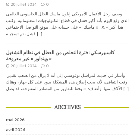
20 juillet 2024
0
وصف رجل الأعمال الأمريكي إيلون ماسك الخلل الحاسوبي العالمي
الذي وقع اليوم بأنه أكبر فشل في قطاع التكنولوجيات المعلوماتية. وكتب
» ماسك » على حسابه على موقع التواصل الاجتماعي X: « هذا أكبر
[...]
فشل، تم تسجيله
كاسبيرسكي: فترة التخلص من العطل في نظام التشغيل
« وينداوز » غير معروفة
20 juillet 2024
0
وأشار في حديث لمراسل نوفوستي إلى أنه لا يزال من الصعب تقدير
وقت التعافي، لأنه يجب إصلاح هذه المشكلة يدويا على كل جهاز، وهناك
[...]
الآلاف منها. وأضاف: » وفقا للتقارير من المصادر المفتوحة، قد يصل
ARCHIVES
mai 2026
avril 2026