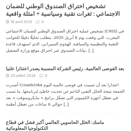
تشخيص اختراق الصندوق الوطني للضمان
الاجتماعي : ثغرات تقنية وسياسية + امثلة واقعية
18 avril 2025
0
تشخيص عملية اختراق الصندوق الوطني للضمان الاجتماعي (CNSS) في
المغرب، التي وقعت يوم 8 أبريل 2025، يتطلب تحليلًا دقيقًا للجوانب
التقنية والتنظيمية والسياقية. الهجوم السيبراني، الذي استهدف قاعدة
[...]
بيانات الصندوق عبر اختراق موقع وزارة التشغيل،
بعد الفوضى العالمية.. رئيس الشركة المسببة يصدر اعتذارا علنيا
20 juillet 2024
0
أصدرت Crowdstrike اعتذارا بعد أن تسببت في فوضى عالمية اليوم
الجمعة نتيجة الخلل التقني الناجم عن تحديث خاطئ لبرنامجها، ما تسبب
في تعطل أجهزة الكمبيوتر التي تشغّل برامج « مايكروسوفت ». بعد
[...]
حوالي 6 ساعات من تعطل أنظمة
ماسك: الخلل الحاسوبي العالمي أكبر فشل في قطاع
التكنولوجيا المعلوماتية