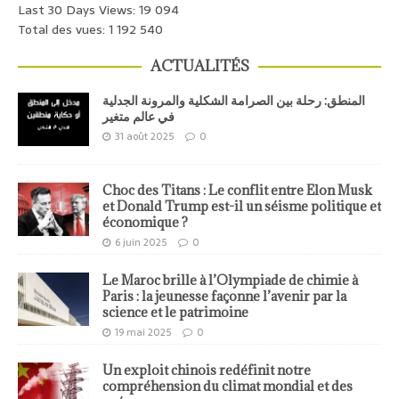
Last 30 Days Views:
19 094
Total des vues:
1 192 540
ACTUALITÉS
المنطق: رحلة بين الصرامة الشكلية والمرونة الجدلية
في عالم متغير
31 août 2025
0
Choc des Titans : Le conflit entre Elon Musk
et Donald Trump est-il un séisme politique et
économique ?
6 juin 2025
0
Le Maroc brille à l’Olympiade de chimie à
Paris : la jeunesse façonne l’avenir par la
science et le patrimoine
19 mai 2025
0
Un exploit chinois redéfinit notre
compréhension du climat mondial et des