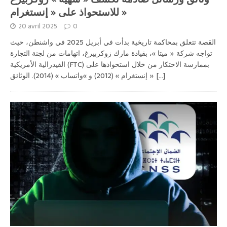
للاستحواذ على « إنستغرام »
20 avril 2025
0
القصة تتعلق بمحاكمة تاريخية بدأت في أبريل 2025 في واشنطن، حيث
تواجه شركة « ميتا »، بقيادة مارك زوكربيرغ، اتهامات من لجنة التجارة
الفيدرالية الأمريكية (FTC) بممارسة الاحتكار من خلال استحواذها على
[...]
« إنستغرام » (2012) و »واتساب » (2014). الوثائق