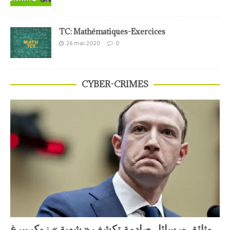
TC: Mathématiques-Exercices
26 mai 2020
0
CYBER-CRIMES
وثائق ورسائل صادمة تكشف « شهية » زوكربيرغ