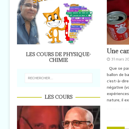
ENERGY_SCIENCES-TV
[ 22 mai 2026 ]
energy_sciences-TV الفاعل الاجتماعي: « المايسترو » والجسر الرابط بين الرعاية الطبية والنجاة في الأزمات
الصحية بالمغرب
ENERGY_SCIENCES-TV
Une ca
LES COURS DE PHYSIQUE-
31 mars 2
CHIMIE
Que se pass
ballon de ba
c’est-à-dir
négative (v
expériences
LES COURS
nature, il 