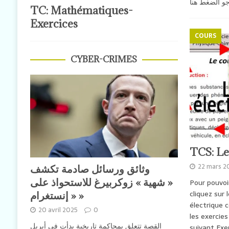
جو الضغط هنا
TC: Mathématiques-
Exercices
COURS
CYBER-CRIMES
TCS: Le
22 mars 2
وثائق ورسائل صادمة تكشف
« شهية » زوكربيرغ للاستحواذ على
Pour pouvoir
cliquez sur 
« إنستغرام »
électrique 
20 avril 2025
0
les exercies 
القصة تتعلق بمحاكمة تاريخية بدأت في أبريل
suivant Exe