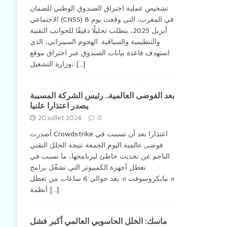
تشخيص عملية اختراق الصندوق الوطني للضمان
الاجتماعي (CNSS) في المغرب، التي وقعت يوم 8
أبريل 2025، يتطلب تحليلًا دقيقًا للجوانب التقنية
والتنظيمية والسياقية. الهجوم السيبراني، الذي
استهدف قاعدة بيانات الصندوق عبر اختراق موقع
وزارة التشغيل،
[...]
بعد الفوضى العالمية.. رئيس الشركة المسببة
يصدر اعتذارا علنيا
20 juillet 2024
0
أصدرت Crowdstrike اعتذارا بعد أن تسببت في
فوضى عالمية اليوم الجمعة نتيجة الخلل التقني
الناجم عن تحديث خاطئ لبرنامجها، ما تسبب في
تعطل أجهزة الكمبيوتر التي تشغّل برامج
« مايكروسوفت ». بعد حوالي 6 ساعات من تعطل
أنظمة
[...]
ماسك: الخلل الحاسوبي العالمي أكبر فشل