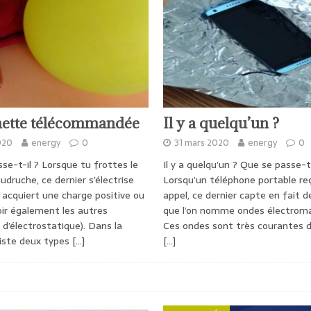
nette télécommandée
Il y a quelqu’un ?
020
energy
0
31 mars 2020
energy
0
e-t-il ? Lorsque tu frottes le
Il y a quelqu’un ? Que se passe-t-
udruche, ce dernier s’électrise
Lorsqu’un téléphone portable re
e acquiert une charge positive ou
appel, ce dernier capte en fait 
oir également les autres
que l’on nomme ondes électrom
 d’électrostatique). Dans la
Ces ondes sont très courantes d
existe deux types
[…]
[…]