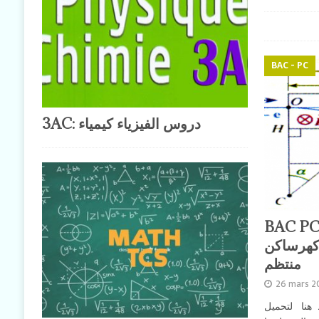
BAC - PC
3AC: دروس الفيزياء كيمياء
BAC PC-SM: دقيقة
كهرساكن
منتظم
26 mars 
 هنا لتحميل