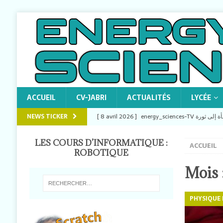
ACCUEIL
CV-JABRI
ACTUALITÉS
LYCÉE
NEWS TICKER
[ 8 avril 2026 ]
ENERGY_SCIENCES-TV
LES COURS D’INFORMATIQUE :
ACCUEIL
[ 8 avril 2026 ]
energy_sciences-TV Comprendr
ROBOTIQUE
CERSS)
ENERGY_SCIENCES-TV
Mois 
[ 1 avril 2026 ]
energy_sciences-TV Écogeste : 
PHYSIQUE
ENERGY_SCIENCES-TV
[ 22 février 2026 ]