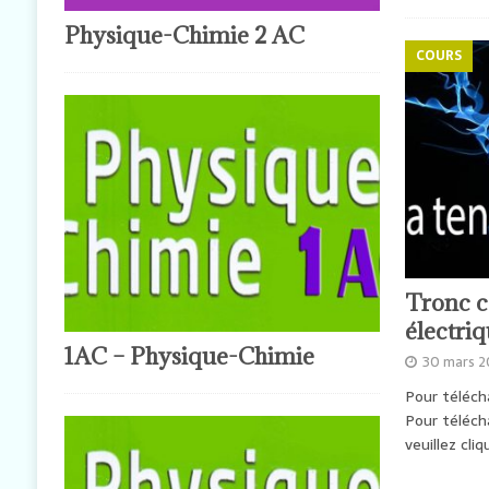
Physique-Chimie 2 AC
COURS
Tronc 
électri
1AC – Physique-Chimie
30 mars 
Pour télécha
Pour télécha
veuillez cliq