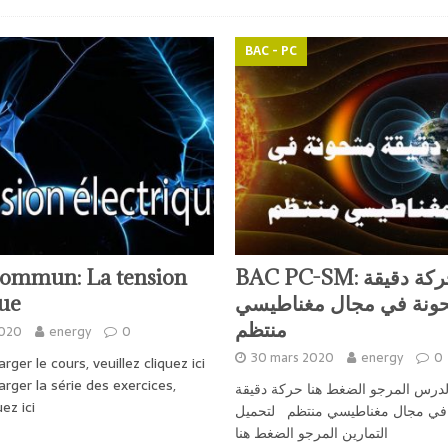
BAC - PC
commun: La tension
BAC PC-SM: حركة دقيقة
que
نة في مجال مغناطيسي
منتظم
2020
energy
0
30 mars 2020
energy
0
rger le cours, veuillez cliquez ici
rger la série des exercices,
لدرس المرجو الضغط هنا حركة دقيقة
uez ici
في مجال مغناطيسي منتظم لتحميل
التمارين المرجو الضغط هنا