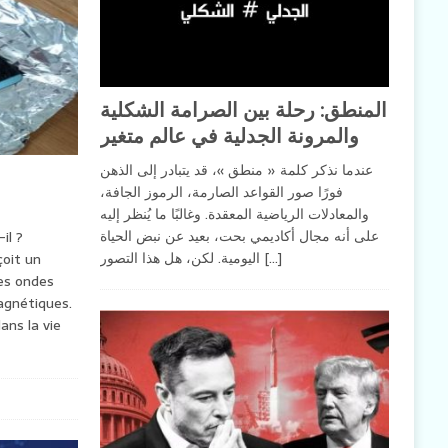
المنطق: رحلة بين الصرامة الشكلية
والمرونة الجدلية في عالم متغير
عندما نذكر كلمة « منطق »، قد يتبادر إلى الذهن
فورًا صور القواعد الصارمة، الرموز الجافة،
والمعادلات الرياضية المعقدة. وغالبًا ما يُنظر إليه
على أنه مجال أكاديمي بحت، بعيد عن نبض الحياة
il ?
اليومية. لكن، هل هذا التصور
[…]
çoit un
des ondes
agnétiques.
ans la vie