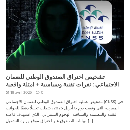
تشخيص اختراق الصندوق الوطني للضمان
الاجتماعي : ثغرات تقنية وسياسية + امثلة واقعية
18 avril 2025
0
تشخيص عملية اختراق الصندوق الوطني للضمان الاجتماعي (CNSS) في
المغرب، التي وقعت يوم 8 أبريل 2025، يتطلب تحليلًا دقيقًا للجوانب
التقنية والتنظيمية والسياقية. الهجوم السيبراني، الذي استهدف قاعدة
[...]
بيانات الصندوق عبر اختراق موقع وزارة التشغيل،