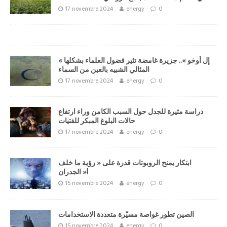
17 novembre 2024
energy
0
« إل أوخو ».. جزيرة غامضة تثير فضول العلماء بشكلها
المثالي الشبيه بالعين من السماء
17 novembre 2024
energy
0
دراسة مثيرة للجدل حول السبب الكامن وراء ارتفاع
حالات البلوغ المبكر للفتيات
17 novembre 2024
energy
0
ابتكار يمنح الروبوتات قدرة على « رؤية ما خلف
الجدران »!
15 novembre 2024
energy
0
الصين تطور غواصة مسيّرة متعددة الاستخدامات
15 novembre 2024
energy
0