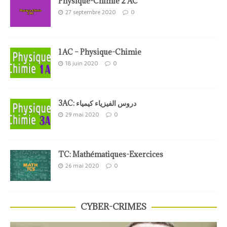
Physique-Chimie 2 AC
27 septembre 2020
0
1AC – Physique-Chimie
18 juin 2020
0
3AC: دروس الفيزياء كيمياء
29 mai 2020
0
TC: Mathématiques-Exercices
26 mai 2020
0
CYBER-CRIMES