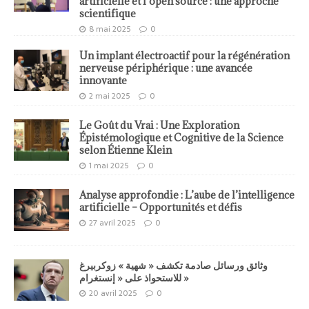
artificielle et l’open source : une approche
scientifique
8 mai 2025
0
Un implant électroactif pour la régénération
nerveuse périphérique : une avancée
innovante
2 mai 2025
0
Le Goût du Vrai : Une Exploration
Épistémologique et Cognitive de la Science
selon Étienne Klein
1 mai 2025
0
Analyse approfondie : L’aube de l’intelligence
artificielle – Opportunités et défis
27 avril 2025
0
وثائق ورسائل صادمة تكشف « شهية » زوكربيرغ
للاستحواذ على « إنستغرام »
20 avril 2025
0