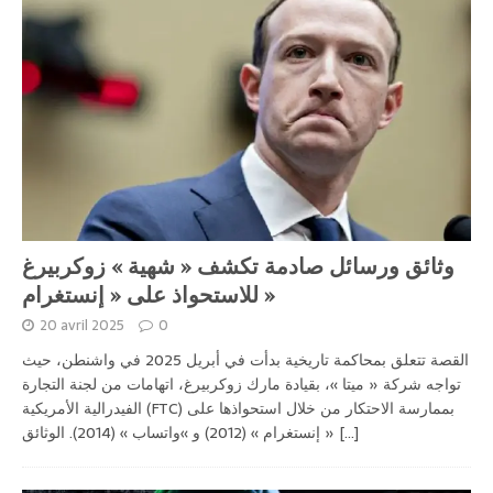
وثائق ورسائل صادمة تكشف « شهية » زوكربيرغ
للاستحواذ على « إنستغرام »
20 avril 2025
0
القصة تتعلق بمحاكمة تاريخية بدأت في أبريل 2025 في واشنطن، حيث
تواجه شركة « ميتا »، بقيادة مارك زوكربيرغ، اتهامات من لجنة التجارة
الفيدرالية الأمريكية (FTC) بممارسة الاحتكار من خلال استحواذها على
[...]
« إنستغرام » (2012) و »واتساب » (2014). الوثائق