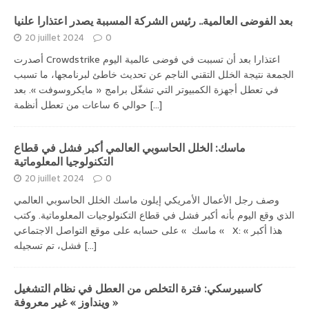
بعد الفوضى العالمية.. رئيس الشركة المسببة يصدر اعتذارا علنيا
20 juillet 2024
0
أصدرت Crowdstrike اعتذارا بعد أن تسببت في فوضى عالمية اليوم
الجمعة نتيجة الخلل التقني الناجم عن تحديث خاطئ لبرنامجها، ما تسبب
في تعطل أجهزة الكمبيوتر التي تشغّل برامج « مايكروسوفت ». بعد
[...]
حوالي 6 ساعات من تعطل أنظمة
ماسك: الخلل الحاسوبي العالمي أكبر فشل في قطاع
التكنولوجيا المعلوماتية
20 juillet 2024
0
وصف رجل الأعمال الأمريكي إيلون ماسك الخلل الحاسوبي العالمي
الذي وقع اليوم بأنه أكبر فشل في قطاع التكنولوجيات المعلوماتية. وكتب
» ماسك » على حسابه على موقع التواصل الاجتماعي X: « هذا أكبر
[...]
فشل، تم تسجيله
كاسبيرسكي: فترة التخلص من العطل في نظام التشغيل
« وينداوز » غير معروفة