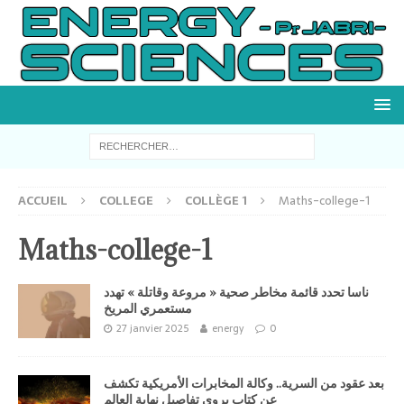
ACCUEIL
COLLEGE
COLLÈGE 1
Maths-college-1
Maths-college-1
ناسا تحدد قائمة مخاطر صحية « مروعة وقاتلة » تهدد
مستعمري المريخ
27 janvier 2025
energy
0
بعد عقود من السرية.. وكالة المخابرات الأمريكية تكشف
عن كتاب يروي تفاصيل نهاية العالم