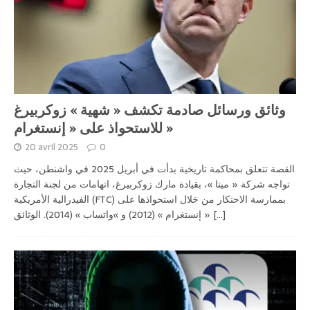
وثائق ورسائل صادمة تكشف « شهية » زوكربيرغ
للاستحواذ على « إنستغرام »
20 avril 2025
0
القصة تتعلق بمحاكمة تاريخية بدأت في أبريل 2025 في واشنطن، حيث
تواجه شركة « ميتا »، بقيادة مارك زوكربيرغ، اتهامات من لجنة التجارة
الفيدرالية الأمريكية (FTC) بممارسة الاحتكار من خلال استحواذها على
« إنستغرام » (2012) و »واتساب » (2014). الوثائق
[...]