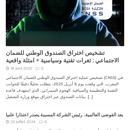
تشخيص اختراق الصندوق الوطني للضمان
الاجتماعي : ثغرات تقنية وسياسية + امثلة واقعية
18 avril 2025
0
تشخيص عملية اختراق الصندوق الوطني للضمان الاجتماعي (CNSS) في
المغرب، التي وقعت يوم 8 أبريل 2025، يتطلب تحليلًا دقيقًا للجوانب
التقنية والتنظيمية والسياقية. الهجوم السيبراني، الذي استهدف قاعدة
بيانات الصندوق عبر اختراق موقع وزارة التشغيل،
[...]
بعد الفوضى العالمية.. رئيس الشركة المسببة يصدر اعتذارا علنيا
20 juillet 2024
0