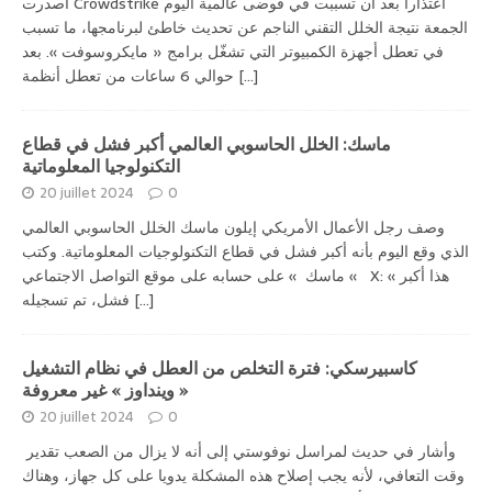
أصدرت Crowdstrike اعتذارا بعد أن تسببت في فوضى عالمية اليوم
الجمعة نتيجة الخلل التقني الناجم عن تحديث خاطئ لبرنامجها، ما تسبب
في تعطل أجهزة الكمبيوتر التي تشغّل برامج « مايكروسوفت ». بعد
حوالي 6 ساعات من تعطل أنظمة
[...]
ماسك: الخلل الحاسوبي العالمي أكبر فشل في قطاع
التكنولوجيا المعلوماتية
20 juillet 2024
0
وصف رجل الأعمال الأمريكي إيلون ماسك الخلل الحاسوبي العالمي
الذي وقع اليوم بأنه أكبر فشل في قطاع التكنولوجيات المعلوماتية. وكتب
» ماسك » على حسابه على موقع التواصل الاجتماعي X: « هذا أكبر
فشل، تم تسجيله
[...]
كاسبيرسكي: فترة التخلص من العطل في نظام التشغيل
« وينداوز » غير معروفة
20 juillet 2024
0
وأشار في حديث لمراسل نوفوستي إلى أنه لا يزال من الصعب تقدير
وقت التعافي، لأنه يجب إصلاح هذه المشكلة يدويا على كل جهاز، وهناك