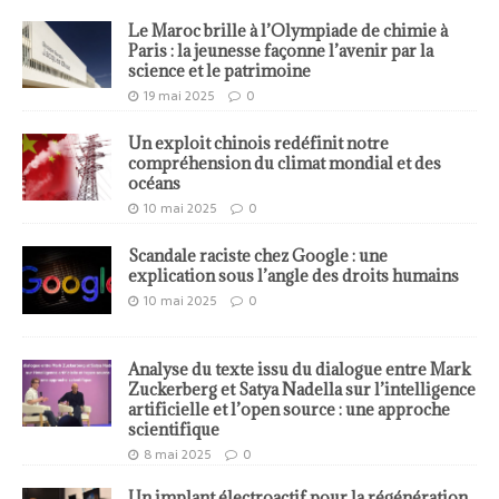
Le Maroc brille à l’Olympiade de chimie à
Paris : la jeunesse façonne l’avenir par la
science et le patrimoine
19 mai 2025
0
Un exploit chinois redéfinit notre
compréhension du climat mondial et des
océans
10 mai 2025
0
Scandale raciste chez Google : une
explication sous l’angle des droits humains
10 mai 2025
0
Analyse du texte issu du dialogue entre Mark
Zuckerberg et Satya Nadella sur l’intelligence
artificielle et l’open source : une approche
scientifique
8 mai 2025
0
Un implant électroactif pour la régénération