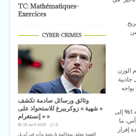
TC: Mathématiques-
Exercices
ريخ.
من
CYBER-CRIMES
م الوزن
 جاذبية
 يواجه
وثائق ورسائل صادمة تكشف
« شهية » زوكربيرغ للاستحواذ على
كما أن انعدام الجاذبية في الفضاء يؤدي إلى فقدان كثافة العظام بنسبة 1% إلى
« إنستغرام »
أس، ما
20 avril 2025
0
 إفراز
القصة تتعلق بمحاكمة تاريخية بدأت في أبريل