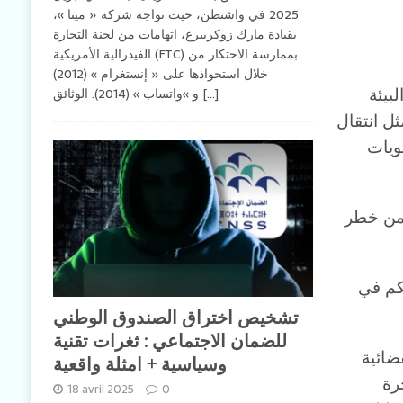
2025 في واشنطن، حيث تواجه شركة « ميتا »،
بقيادة مارك زوكربيرغ، اتهامات من لجنة التجارة
الفيدرالية الأمريكية (FTC) بممارسة الاحتكار من
خلال استحواذها على « إنستغرام » (2012)
بيئة
[...]
و »واتساب » (2014). الوثائق
ثل انتقال
ويات
د من خطر
حكم في
تشخيص اختراق الصندوق الوطني
للضمان الاجتماعي : ثغرات تقنية
ضائية
وسياسية + امثلة واقعية
رة
18 avril 2025
0