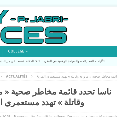
COLLEGE
energy_sciences-TV الذكاء الاصطناعي من النشأة إلى ثورة GPT: الآليات، التطبيقات، والسيادة الرقمية في المغرب
ائمة مخاطر صحية « مروعة وقاتلة » تهدد مستعمري المريخ
ACTUALITÉS
e l’IA : Des Neurones Biologiques aux Modèles GPT (Conférence au
ناسا تحدد قائمة مخاطر صحية « 
Quand des collégiens d’Oujda utilisent Python pour sauver la planète !
وقاتلة » تهدد مستعمري ا
energy_sciences-TV « ميثاق 2035: من أجل تعاقد اجتماعي جديد لتمكين الشباب وبناء مغرب السيادة الفكرية »
er 2025
energy
Actualités
,
college
,
Cosmos
,
jeux
,
Lycee
,
Maths-coll