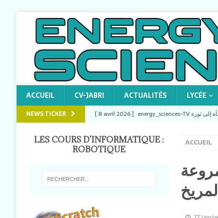
ACCUEIL
CV-JABRI
ACTUALITÉS
LYCÉE
NEWS TICKER
[ 8 avril 2026 ]
ENERGY_SCIENCES-TV
LES COURS D’INFORMATIQUE :
ACCUEIL
[ 8 avril 2026 ]
energy_sciences-TV Comprendr
ROBOTIQUE
CERSS)
ENERGY_SCIENCES-TV
مروعة
[ 1 avril 2026 ]
energy_sciences-TV Écogeste : 
لمريخ
ENERGY_SCIENCES-TV
[ 22 février 2026 ]
27 janvi