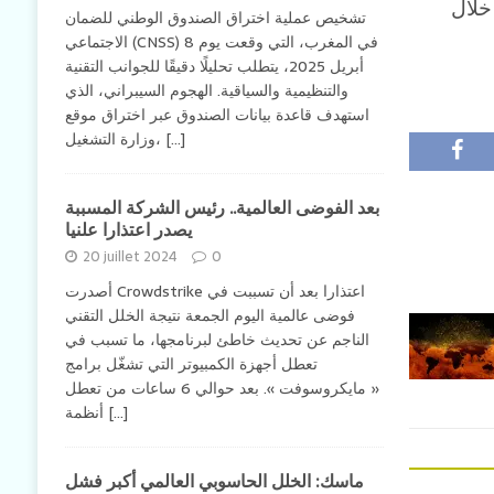
خلال
تشخيص عملية اختراق الصندوق الوطني للضمان
الاجتماعي (CNSS) في المغرب، التي وقعت يوم 8
أبريل 2025، يتطلب تحليلًا دقيقًا للجوانب التقنية
والتنظيمية والسياقية. الهجوم السيبراني، الذي
استهدف قاعدة بيانات الصندوق عبر اختراق موقع
[...]
وزارة التشغيل،
بعد الفوضى العالمية.. رئيس الشركة المسببة
يصدر اعتذارا علنيا
20 juillet 2024
0
أصدرت Crowdstrike اعتذارا بعد أن تسببت في
فوضى عالمية اليوم الجمعة نتيجة الخلل التقني
الناجم عن تحديث خاطئ لبرنامجها، ما تسبب في
تعطل أجهزة الكمبيوتر التي تشغّل برامج
« مايكروسوفت ». بعد حوالي 6 ساعات من تعطل
[...]
أنظمة
ماسك: الخلل الحاسوبي العالمي أكبر فشل