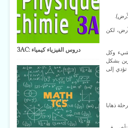
أرض).
أرض، لكن
3AC: دروس الفيزياء كيمياء
 شيء وكل
رين بشكل
 تؤدي إلى
ن رحلة ذهابا
تأخير في