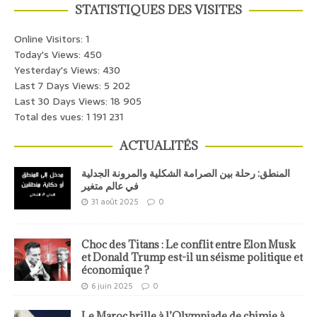
STATISTIQUES DES VISITES
Online Visitors:
1
Today's Views:
450
Yesterday's Views:
430
Last 7 Days Views:
5 202
Last 30 Days Views:
18 905
Total des vues:
1 191 231
ACTUALITÉS
المنطق: رحلة بين الصرامة الشكلية والمرونة الجدلية
في عالم متغير
31 août 2025
0
Choc des Titans : Le conflit entre Elon Musk
et Donald Trump est-il un séisme politique et
économique ?
6 juin 2025
0
Le Maroc brille à l’Olympiade de chimie à