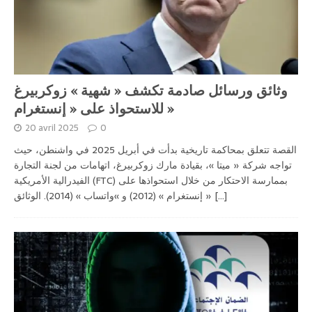
وثائق ورسائل صادمة تكشف « شهية » زوكربيرغ
للاستحواذ على « إنستغرام »
20 avril 2025
0
القصة تتعلق بمحاكمة تاريخية بدأت في أبريل 2025 في واشنطن، حيث
تواجه شركة « ميتا »، بقيادة مارك زوكربيرغ، اتهامات من لجنة التجارة
الفيدرالية الأمريكية (FTC) بممارسة الاحتكار من خلال استحواذها على
[...]
« إنستغرام » (2012) و »واتساب » (2014). الوثائق