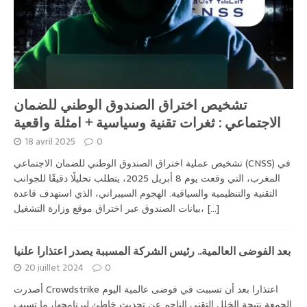
تشخيص اختراق الصندوق الوطني للضمان
الاجتماعي : ثغرات تقنية وسياسية + امثلة واقعية
18 avril 2025
0
تشخيص عملية اختراق الصندوق الوطني للضمان الاجتماعي (CNSS) في
المغرب، التي وقعت يوم 8 أبريل 2025، يتطلب تحليلًا دقيقًا للجوانب
التقنية والتنظيمية والسياقية. الهجوم السيبراني، الذي استهدف قاعدة
[...]
بيانات الصندوق عبر اختراق موقع وزارة التشغيل،
بعد الفوضى العالمية.. رئيس الشركة المسببة يصدر اعتذارا علنيا
20 juillet 2024
0
أصدرت Crowdstrike اعتذارا بعد أن تسببت في فوضى عالمية اليوم
الجمعة نتيجة الخلل التقني الناجم عن تحديث خاطئ لبرنامجها، ما تسبب