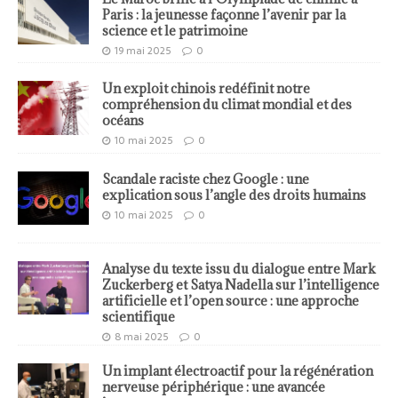
Paris : la jeunesse façonne l’avenir par la
science et le patrimoine
19 mai 2025
0
Un exploit chinois redéfinit notre
compréhension du climat mondial et des
océans
10 mai 2025
0
Scandale raciste chez Google : une
explication sous l’angle des droits humains
10 mai 2025
0
Analyse du texte issu du dialogue entre Mark
Zuckerberg et Satya Nadella sur l’intelligence
artificielle et l’open source : une approche
scientifique
8 mai 2025
0
Un implant électroactif pour la régénération
nerveuse périphérique : une avancée