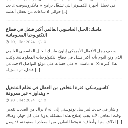
في تعطل أجهزة الكمبيوتر التي تشغّل برامج « مايكروسوفت ». بعد
[...]
حوالي 6 ساعات من تعطل أنظمة
ماسك: الخلل الحاسوبي العالمي أكبر فشل في قطاع
التكنولوجيا المعلوماتية
20 juillet 2024
0
وصف رجل الأعمال الأمريكي إيلون ماسك الخلل الحاسوبي العالمي
الذي وقع اليوم بأنه أكبر فشل في قطاع التكنولوجيات المعلوماتية. وكتب
» ماسك » على حسابه على موقع التواصل الاجتماعي X: « هذا أكبر
[...]
فشل، تم تسجيله
كاسبيرسكي: فترة التخلص من العطل في نظام التشغيل
« وينداوز » غير معروفة
20 juillet 2024
0
وأشار في حديث لمراسل نوفوستي إلى أنه لا يزال من الصعب تقدير
وقت التعافي، لأنه يجب إصلاح هذه المشكلة يدويا على كل جهاز، وهناك
[...]
الآلاف منها. وأضاف: » وفقا للتقارير من المصادر المفتوحة، قد يصل